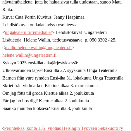
näyttämötaidetta, jotta he haluaisivat tulla uudestaan, sanoo Matti
Raita.
Kuva: Cata Portin Kuvitus: Jenny Haapimaa
Lehdistökuvia on ladattavissa osoitteessa:
<
ungateatern.fi/fi/medialle/
> Lehdistökuvat  Ungateatern
Lisätietoja: Helene Wallin, tiedotusvastaava, p. 050 3302 425,
<
mailto:
helene.wallin@ungateatern.fi
>
helene.wallin@ungateatern.fi
Syksyn 2025 ensi-illat aikajärjestyksessä:
Ulkoavaruuden lapset Ensi-ilta 27. syyskuuta Unga Teaternilla
Barnen från yttre rymden Ensi-ilta 31. lokakuuta Unga Teaternilla
Skriet från vildmarken Kiertue alkaa 3. marraskuuta
Om jag fötts till groda Kiertue alkaa 2. joulukuuta
Får jag bo hos dig? Kiertue alkaa 2. joulukuuta
Saanko muuttaa luoksesi? Ensi-ilta 3. joulukuuta
Post
Perinteikäs, kohta 135 -vuotias Helsingin Työväen Sekakuoro ry