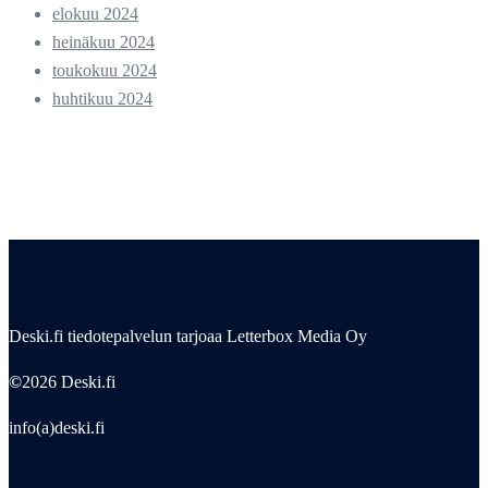
elokuu 2024
heinäkuu 2024
toukokuu 2024
huhtikuu 2024
Deski.fi tiedotepalvelun tarjoaa Letterbox Media Oy
©
2026 Deski.fi
info(a)deski.fi