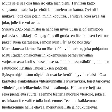
Mutta se ei saa olla liian iso eikä liian pieni. Tarvitaan katto
suojaamaan sateelta ja seinät kannattelemaan kattoa. Ovi olisi
mukava, jotta olisi jotain, mihin koputtaa. Ja ystävä, joka avaa  tai
joku, jolle itse voi avata.
Syksyn 2025 ohjelmistossa nähdään myös uusia ja ohjelmistoon
palaavia suosikkeja. Om jag fötts till groda  en liten konsert i ett stort
paket jatkaa kiertueella, samoin kuin Får jag bo hos dig?.
Marraskuussa kiertueella on Skriet från vildmarken, joka pohjautuu
Matti Raidan omakohtaisiin kokemuksiin perheväkivallan
varjostamassa kodissa kasvamisesta. Joulukuussa nähdään jouluinen
satutuokio Kristian Thulesiuksen johdolla.
Syksyn ohjelmiston näytelmät ovat keskenään hyvin erilaisia. Osa
käsittelee ajankohtaisia yhteiskunnallisia kysymyksiä, toiset tarjoavat
viihdettä ja mielikuvituksellisia maailmoja.  Haluamme heijastaa
sekä pientä että suurta. Teemme teatteria nuorelle yleisölle, joka ei
useinkaan itse valitse tulla luoksemme. Teemme kaikkemme
luodaksemme heille elävää, merkityksellistä ja houkuttelevaa