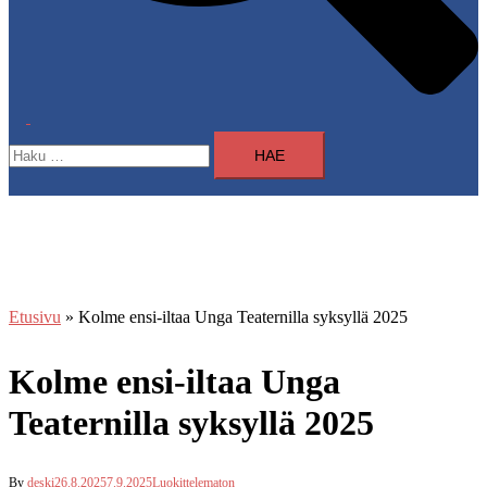
Toggle
Haku:
menu
Etusivu
»
Kolme ensi-iltaa Unga Teaternilla syksyllä 2025
Kolme ensi-iltaa Unga
Teaternilla syksyllä 2025
By
deski
26.8.2025
7.9.2025
Luokittelematon