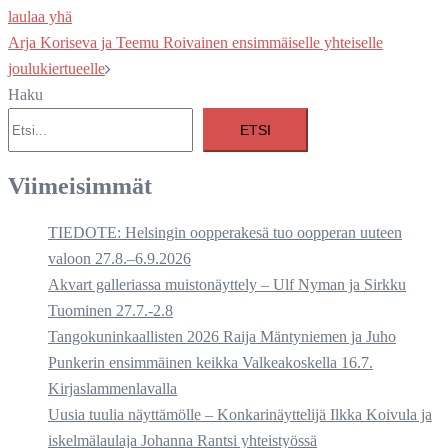
navigation
laulaa yhä
Arja Koriseva ja Teemu Roivainen ensimmäiselle yhteiselle
joulukiertueelle
Haku
ETSI
Viimeisimmät
TIEDOTE: Helsingin oopperakesä tuo oopperan uuteen
valoon 27.8.–6.9.2026
Akvart galleriassa muistonäyttely – Ulf Nyman ja Sirkku
Tuominen 27.7.-2.8
Tangokuninkaallisten 2026 Raija Mäntyniemen ja Juho
Punkerin ensimmäinen keikka Valkeakoskella 16.7.
Kirjaslammenlavalla
Uusia tuulia näyttämölle – Konkarinäyttelijä Ilkka Koivula ja
iskelmälaulaja Johanna Rantsi yhteistyössä