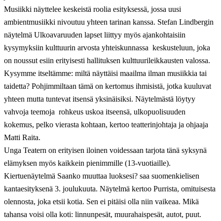
Musiikki näyttelee keskeistä roolia esityksessä, jossa uusi
ambientmusiikki nivoutuu yhteen tarinan kanssa. Stefan Lindbergin
näytelmä Ulkoavaruuden lapset liittyy myös ajankohtaisiin
kysymyksiin kulttuurin arvosta yhteiskunnassa  keskusteluun, joka
on noussut esiin erityisesti hallituksen kulttuurileikkausten valossa. 
Kysymme itseltämme: miltä näyttäisi maailma ilman musiikkia tai
taidetta? Pohjimmiltaan tämä on kertomus ihmisistä, jotka kuuluvat
yhteen mutta tuntevat itsensä yksinäisiksi. Näytelmästä löytyy
vahvoja teemoja  rohkeus uskoa itseensä, ulkopuolisuuden
kokemus, pelko vierasta kohtaan, kertoo teatterinjohtaja ja ohjaaja
Matti Raita.
Unga Teatern on erityisen iloinen voidessaan tarjota tänä syksynä
elämyksen myös kaikkein pienimmille (13-vuotiaille).
Kiertuenäytelmä Saanko muuttaa luoksesi? saa suomenkielisen
kantaesityksenä 3. joulukuuta. Näytelmä kertoo Purrista, omituisesta
olennosta, joka etsii kotia. Sen ei pitäisi olla niin vaikeaa. Mikä
tahansa voisi olla koti: linnunpesät, muurahaispesät, autot, puut.