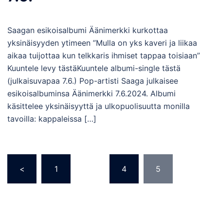
Saagan esikoisalbumi Äänimerkki kurkottaa
yksinäisyyden ytimeen ”Mulla on yks kaveri ja liikaa
aikaa tuijottaa kun telkkaris ihmiset tappaa toisiaan”
Kuuntele levy tästäKuuntele albumi-single tästä
(julkaisuvapaa 7.6.) Pop-artisti Saaga julkaisee
esikoisalbuminsa Äänimerkki 7.6.2024. Albumi
käsittelee yksinäisyyttä ja ulkopuolisuutta monilla
tavoilla: kappaleissa […]
<
1
…
4
5