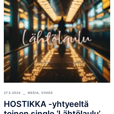
27.5.2024
MEDIA
,
VIIHDE
HOSTIKKA -yhtyeeltä
toinen single ‘Lähtölaulu’